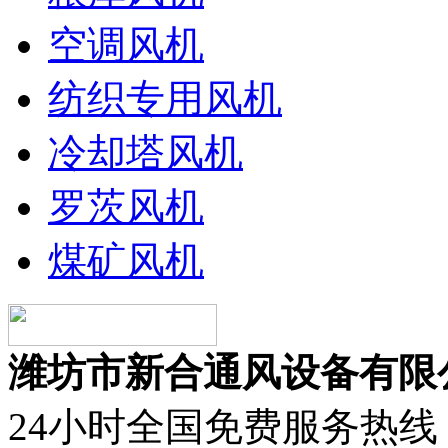
空调风机
纺织专用风机
冷却塔风机
罗茨风机
煤矿风机
潍坊市新合通风设备有限
24小时全国免费服务热线