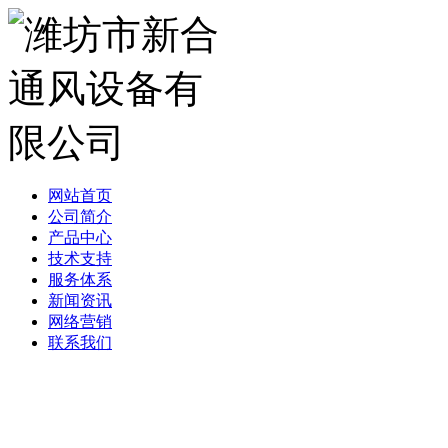
网站首页
公司简介
产品中心
技术支持
服务体系
新闻资讯
网络营销
联系我们