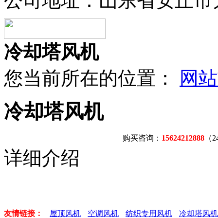
公司地址：山东省安丘市
冷却塔风机
您当前所在的位置：
网站
冷却塔风机
购买咨询：
15624212888
（
详细介绍
友情链接：
屋顶风机
空调风机
纺织专用风机
冷却塔风机