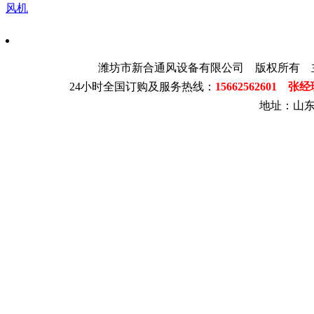
风机
潍坊市新合通风设备有限公司 版权所有 
24小时全国订购及服务热线：
15662562601 张
地址：山